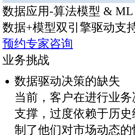
数据应用-算法模型 & ML
数据+模型双引擎驱动支
预约专家咨询
业务挑战
数据驱动决策的缺失
当前，客户在进行业
支撑，过度依赖于历
制了他们对市场动态的