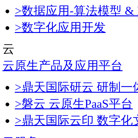
>数据应用-算法模型 & 
>数字化应用开发
云
云原生产品及应用平台
>鼎天国际研云 研制
>磐云 云原生PaaS平台
>鼎天国际云印 数字化