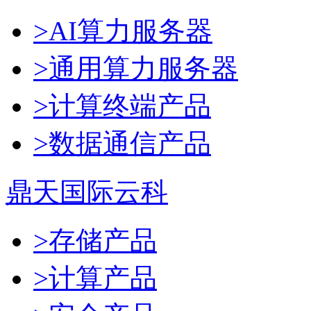
>AI算力服务器
>通用算力服务器
>计算终端产品
>数据通信产品
鼎天国际云科
>存储产品
>计算产品