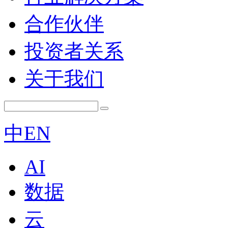
合作伙伴
投资者关系
关于我们
中
EN
AI
数据
云