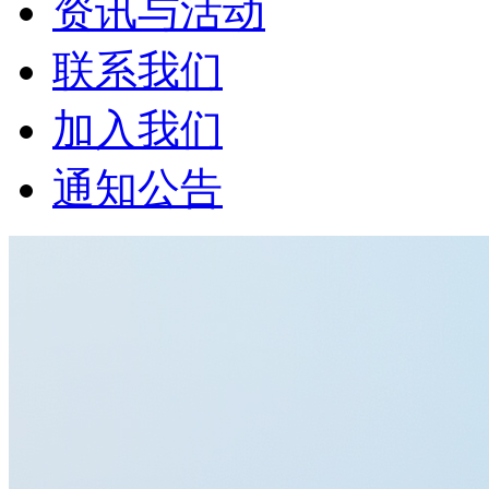
资讯与活动
联系我们
加入我们
通知公告