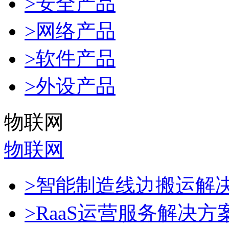
>安全产品
>网络产品
>软件产品
>外设产品
物联网
物联网
>智能制造线边搬运解
>RaaS运营服务解决方