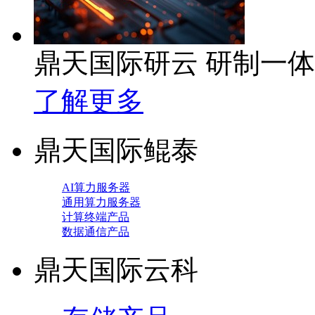
鼎天国际研云 研制一
了解更多
鼎天国际鲲泰
AI算力服务器
通用算力服务器
计算终端产品
数据通信产品
鼎天国际云科