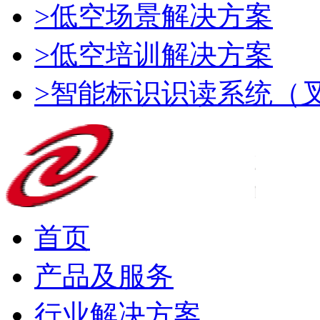
>低空场景解决方案
>低空培训解决方案
>智能标识识读系统（
首页
产品及服务
行业解决方案