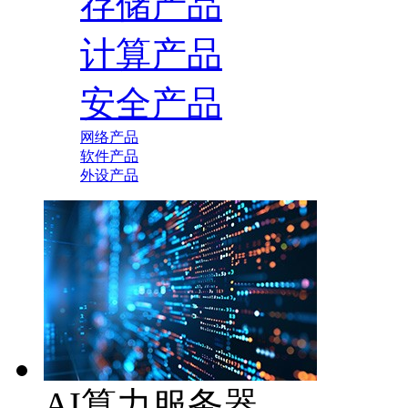
存储产品
计算产品
安全产品
网络产品
软件产品
外设产品
AI算力服务器