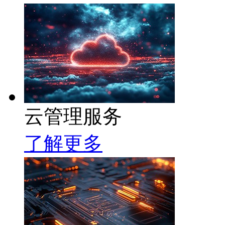
云管理服务
了解更多