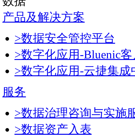
数据
产品及解决方案
>数据安全管控平台
>数字化应用-Blueni
>数字化应用-云捷集成
服务
>数据治理咨询与实施
>数据资产入表