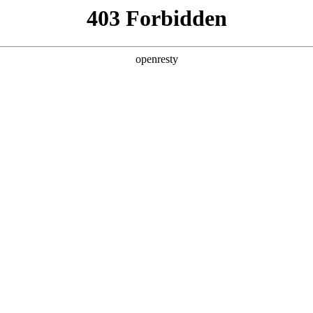
产品及服务
行业解决方案
合作伙伴
投资者关系
鼎天国际数码工程化实践方案见效
2025 / 07 / 22
甘李药业活动”上，鼎天国际数码通明湖云和信创研究院AI解决方案中心架构师
主题演讲，系统讲解了针对医药行业的AI落地方法论及企业级Agent